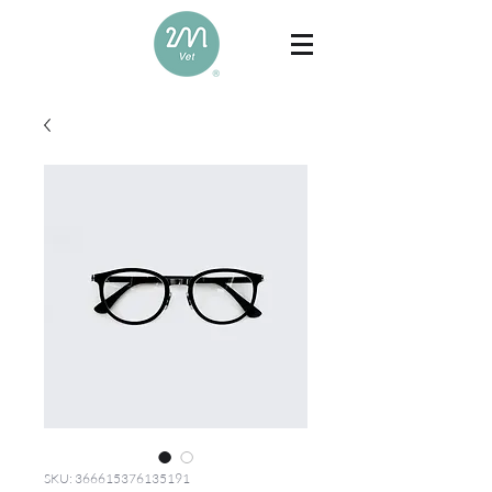
SKU: 366615376135191