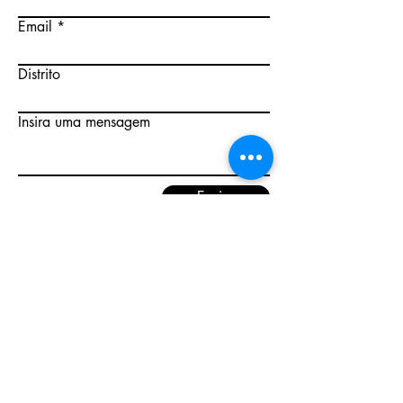
Email
Distrito
Insira uma mensagem
Enviar
Onde estamos.
Perto de si, com a nossa equipa técnica
e comercial.
Parceiros