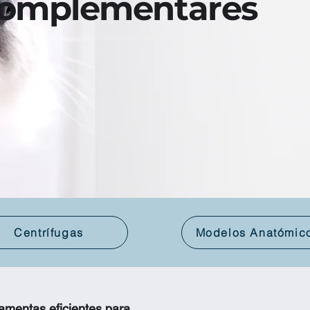
omplementares
Centrífugas
Modelos Anatómic
amentas eficientes para