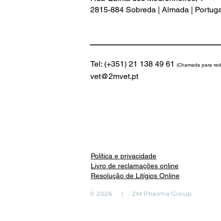
2815-884 Sobreda | Almada | Portuga
Tel: (+351)
21 138 49 61
(Chamada para rede
vet@2mvet.pt
Política e privacidade
Livro de reclamações online
Resolução de Litígios Online
© 2026 | 2M Pharma Group