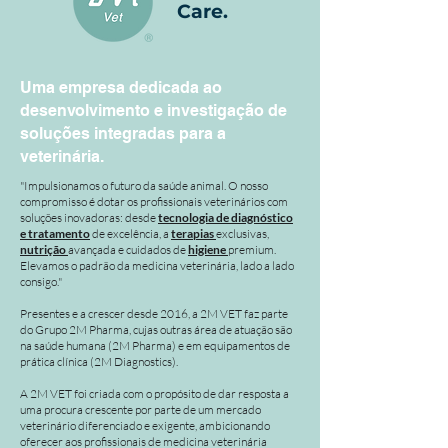
Care.
Uma empresa dedicada ao
desenvolvimento e investigação de
soluções integradas para a
veterinária.
"Impulsionamos o futuro da saúde animal. O nosso
compromisso é dotar os profissionais veterinários com
soluções inovadoras: desde
tecnologia de diagnóstico
e tratamento
de excelência, a
terapias
exclusivas,
nutrição
avançada e cuidados de
higiene
premium.
Elevamos o padrão da medicina veterinária, lado a lado
consigo."
Presentes e a crescer desde 2016, a 2M VET faz parte
do Grupo 2M Pharma, cujas outras área de atuação são
na saúde humana (2M Pharma) e em equipamentos de
prática clínica (2M Diagnostics).
A 2M VET foi criada com o propósito de dar resposta a
uma procura crescente por parte de um mercado
veterinário diferenciado e exigente, ambicionando
oferecer aos profissionais de medicina veterinária