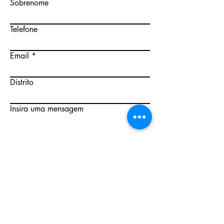
Sobrenome
Telefone
Email
Distrito
Insira uma mensagem
Enviar
Onde estamos.
Perto de si, com a nossa equipa técnica
e comercial.