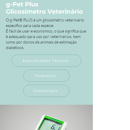
g-Pet Plus
Glicosímetro Veterinário
O g-Pet® PLUS é um glicosímetro veterinário
específico para cada espécie.
É fácil de usar e económico, o que significa que
é adequado para uso por veterinários, bem
como por donos de animais de estimação
diabéticos.
Especificações Técnicas
Parâmetros
Consumíveis