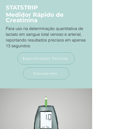
STATSTRIP
Medidor Rápido de
Creatinina
Para uso na determinação quantitativa de
lactato em sangue total venoso e arterial,
reportando resultados precisos em apenas
13 segundos.
Especificações Técnicas
Consumíveis