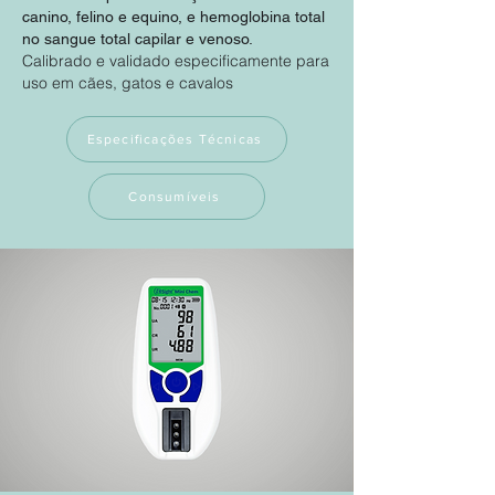
canino, felino e equino, e hemoglobina total
no sangue total capilar e venoso.
Calibrado e validado especificamente para
uso em cães, gatos e cavalos
Especificações Técnicas
Consumíveis