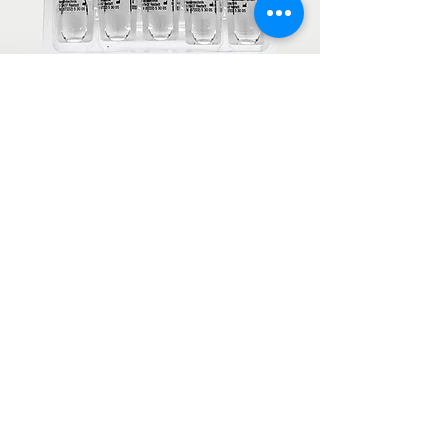
Citrato de Sódio
Ampolas de 10ml com citrato de sódio a
3,13%
Fale Connosco.
Temos uma equipa pronta a ajudá-lo.
Nome
Sobrenome