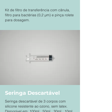
Kit de filtro de transferência com cânula,
filtro para bactérias (0,2 μm) e pinça rolete
para dosagem.
Seringa Descartável
Seringa descartável de 3 corpos com
silicone resistente ao ozono, sem latex.
Disponível em: 100mL; 50mL; 30mL; 10mL