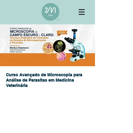
Curso Avançado de Microscopia para
Análise de Parasitas em Medicina
Veterinária
Curso Avançado de Microscopia para
O
Análise de Parasitas em Medicina
Veterinária
é uma formação essencial para
profissionais que desejam aprofundar as
suas habilidades no diagnóstico parasitário,
utilizando as poderosas técnicas de
microscopia de campo claro e campo
escuro. Este curso é uma imersão nas