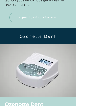
tecnológicos de I&D dos geradores de
Raio X SEDECAL.
Especificações Técnicas
Ozonette Dent
Ozonotte Dent