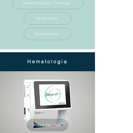
Especificações Técnicas
Parâmetros
Consumíveis
Hematologia
Vídeo Técnico