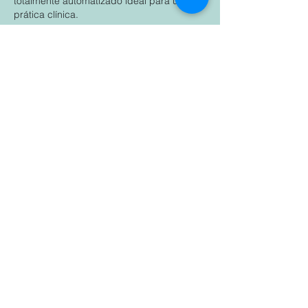
totalmente automatizado ideal para uso na
prática clínica.
Especificações Técnicas
Parâmetros
Consumíveis
Fale Connosco.
Temos uma equipa pronta a ajudá-lo.
Nome
Sobrenome
Telefone