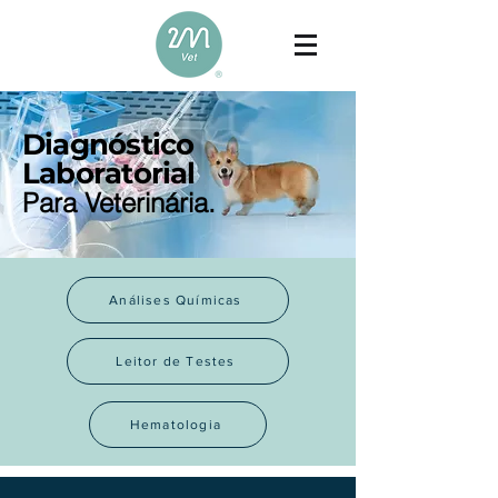
Diagnóstico
Laboratorial
Para Veterinária.
Análises Químicas
Leitor de Testes
Hematologia