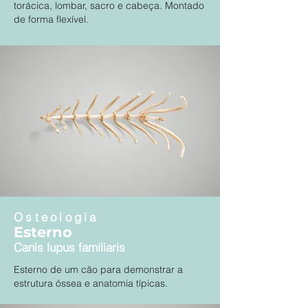
torácica, lombar, sacro e cabeça. Montado
de forma flexível.
Osteologia
Esterno
Canis lupus familiaris
Esterno de um cão para demonstrar a
estrutura óssea e anatomia típicas.