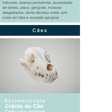
fraturado, doença periodontal, acumulação
de tártaro, placa, gengivite, incisivos
desgastados, dente decíduo redito, pré-
molar em falta e recessão gengival.
Cães
Estomatologia
Crânio de Cão
Canis lupus familiaris