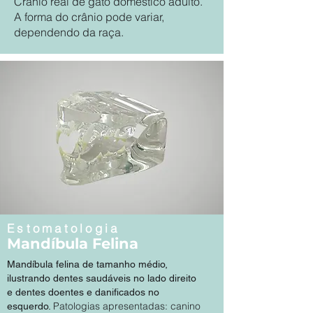
Crânio real de gato doméstico adulto.
A forma do crânio pode variar,
dependendo da raça.
Estomatologia
Mandíbula Felina
Mandíbula felina de tamanho médio,
ilustrando dentes saudáveis no lado direito
e dentes doentes e danificados no
Patologias apresentadas: canino
esquerdo.