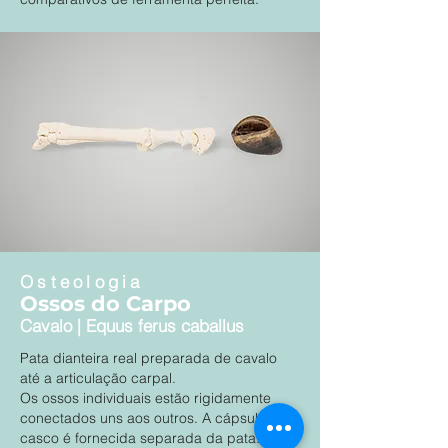
Osteologia
Ossos do Carpo
Cavalo | Equus ferus caballus
Pata dianteira real preparada de cavalo
até a articulação carpal.
Os ossos individuais estão rigidamente
conectados uns aos outros. A cápsula do
casco é fornecida separada da pata.