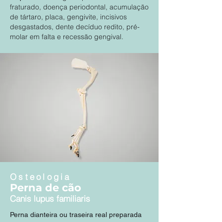
fraturado, doença periodontal, acumulação
de tártaro, placa, gengivite, incisivos
desgastados, dente decíduo redito, pré-
molar em falta e recessão gengival.
Osteologia
Perna de cão
Canis lupus familiaris
Perna dianteira ou traseira real preparada