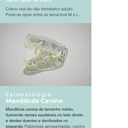
Crânio real de cão doméstico adulto.
Pode-se optar entre os tamanhos M e L.
Estomatologia
Mandíbula Canina
Mandíbula canina de tamanho médio,
ilustrando dentes saudáveis no lado direito
e dentes doentes e danificados no
Patologias apresentadas: canino
esquerdo.