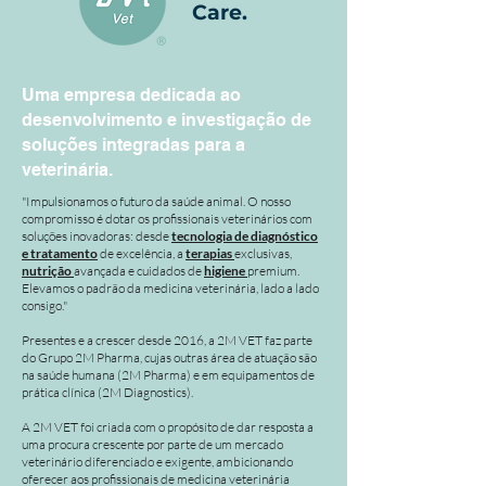
Care.
Uma empresa dedicada ao
desenvolvimento e investigação de
soluções integradas para a
veterinária.
"Impulsionamos o futuro da saúde animal. O nosso
compromisso é dotar os profissionais veterinários com
soluções inovadoras: desde
tecnologia de diagnóstico
e tratamento
de excelência, a
terapias
exclusivas,
nutrição
avançada e cuidados de
higiene
premium.
Elevamos o padrão da medicina veterinária, lado a lado
consigo."
Presentes e a crescer desde 2016, a 2M VET faz parte
do Grupo 2M Pharma, cujas outras área de atuação são
na saúde humana (2M Pharma) e em equipamentos de
prática clínica (2M Diagnostics).
A 2M VET foi criada com o propósito de dar resposta a
uma procura crescente por parte de um mercado
veterinário diferenciado e exigente, ambicionando
oferecer aos profissionais de medicina veterinária