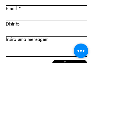
Email
Distrito
Insira uma mensagem
Enviar
Onde estamos.
Perto de si, com a nossa equipa técnica
e comercial.
Parceiros