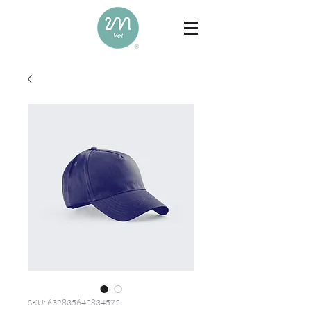
SKU: 632835642834572