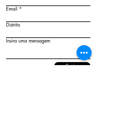
Email
Distrito
Insira uma mensagem
Enviar
Onde estamos.
Perto de si, com a nossa equipa técnica
e comercial.
Parceiros